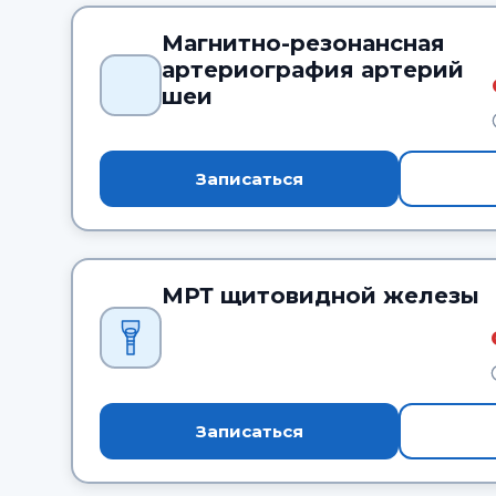
Магнитно-резонансная
артериография артерий
шеи
Записаться
МРТ щитовидной железы
Записаться