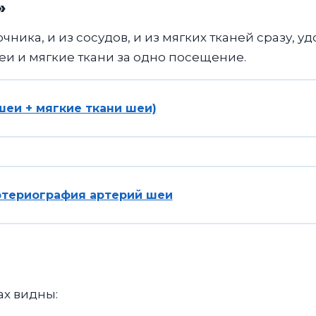
»
очника, и из сосудов, и из мягких тканей сразу
еи и мягкие ткани за одно посещение.
еи + мягкие ткани шеи)
ртериография артерий шеи
ах видны: