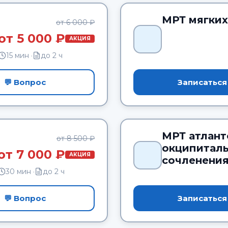
МРТ мягких
от 6 000 ₽
от 5 000 ₽
АКЦИЯ
15 мин ·
до 2 ч
💬 Вопрос
Записаться
МРТ атлант
от 8 500 ₽
окципитал
от 7 000 ₽
АКЦИЯ
сочленени
30 мин ·
до 2 ч
💬 Вопрос
Записаться