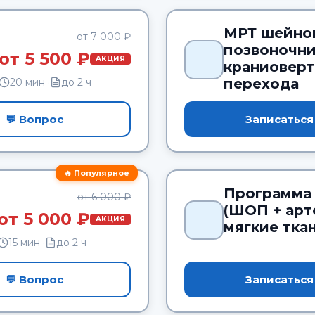
МРТ шейно
от 7 000 ₽
позвоночни
от 5 500 ₽
АКЦИЯ
краниоверт
перехода
20 мин ·
до 2 ч
💬 Вопрос
Записаться
🔥 Популярное
Программа
от 6 000 ₽
(ШОП + арт
от 5 000 ₽
АКЦИЯ
мягкие тка
15 мин ·
до 2 ч
💬 Вопрос
Записаться