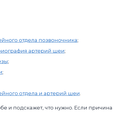
йного отдела позвоночника
;
риография артерий шеи
;
езы
;
и
;
йного отдела и артерий шеи
.
е и подскажет, что нужно. Если причина