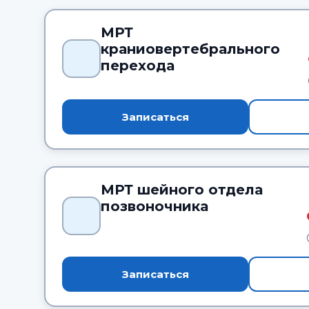
МРТ
краниовертебрального
перехода
Записаться
МРТ шейного отдела
позвоночника
Записаться