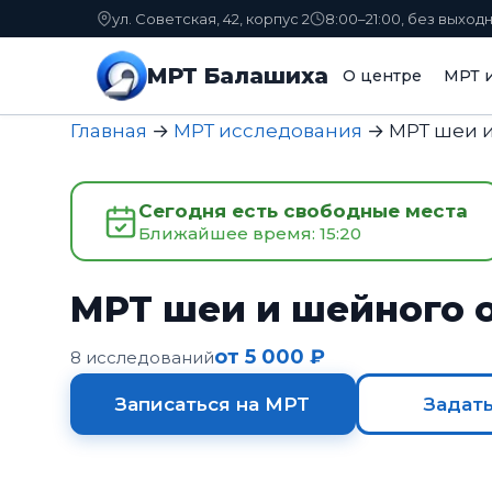
ул. Советская, 42, корпус 2
8:00–21:00, без выход
МРТ Балашиха
О центре
МРТ и
Главная
→
МРТ исследования
→
МРТ шеи и
Сегодня есть свободные места
Ближайшее время: 15:20
МРТ шеи и шейного 
от 5 000 ₽
8 исследований
Записаться на МРТ
Задат