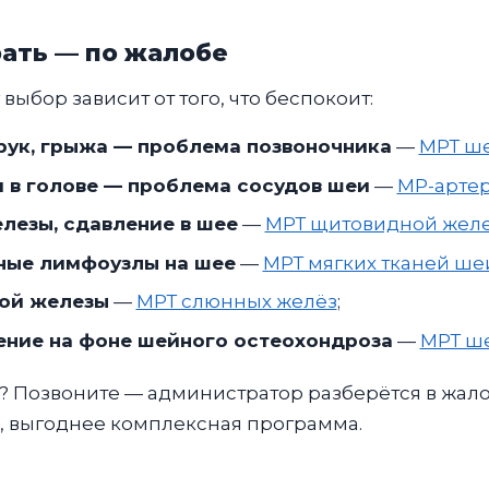
ать — по жалобе
ыбор зависит от того, что беспокоит:
 рук, грыжа — проблема позвоночника
—
МРТ ше
м в голове — проблема сосудов шеи
—
МР-арте
лезы, сдавление в шее
—
МРТ щитовидной жел
нные лимфоузлы на шее
—
МРТ мягких тканей ше
ной железы
—
МРТ слюнных желёз
;
жение на фоне шейного остеохондроза
—
МРТ ше
? Позвоните — администратор разберётся в жалоб
х, выгоднее комплексная программа.