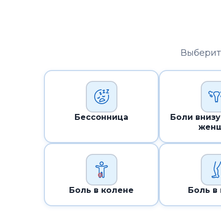
Выберит
Бессонница
Боли внизу
жен
Боль в колене
Боль в