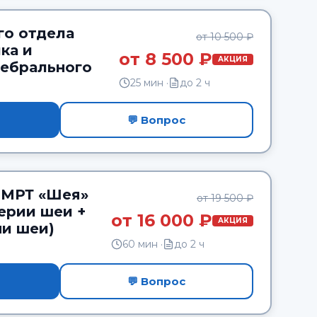
го отдела
от 10 500 ₽
ка и
от 8 500 ₽
АКЦИЯ
ебрального
25 мин ·
до 2 ч
💬 Вопрос
 МРТ «Шея»
от 19 500 ₽
ерии шеи +
от 16 000 ₽
АКЦИЯ
ни шеи)
60 мин ·
до 2 ч
💬 Вопрос