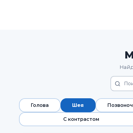
М
Найд
Голова
Шея
Позвоноч
С контрастом