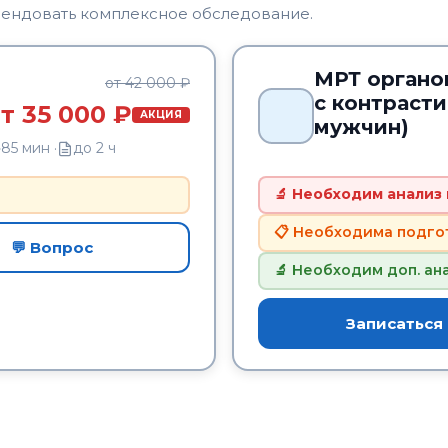
мендовать комплексное обследование.
МРТ органо
от 42 000 ₽
с контраст
т 35 000 ₽
АКЦИЯ
мужчин)
85 мин ·
до 2 ч
🔬 Необходим анализ
📋 Необходима подго
💬 Вопрос
🔬 Необходим доп. ан
Записаться