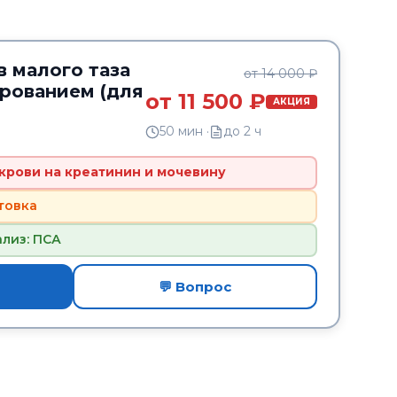
в малого таза
от 14 000 ₽
ированием (для
от 11 500 ₽
АКЦИЯ
50 мин ·
до 2 ч
 крови на креатинин и мочевину
товка
ализ: ПСА
💬 Вопрос