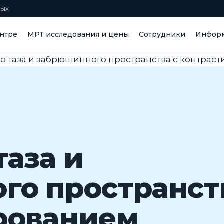
ных
нтре
МРТ исследования и цены
Сотрудники
Информ
о таза и забрюшинного пространства с контрас
таза и
го пространст
рованием