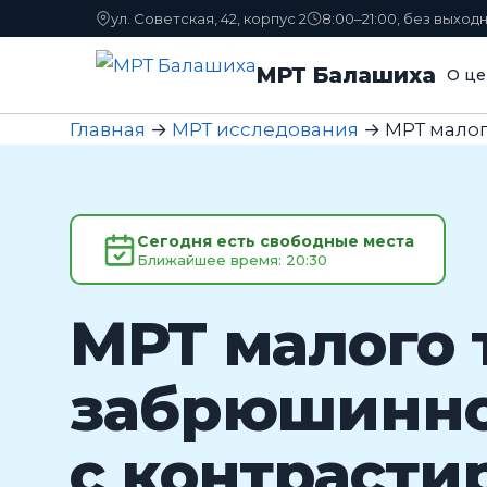
ул. Советская, 42, корпус 2
8:00–21:00, без выход
МРТ Балашиха
О це
Главная
→
МРТ исследования
→
МРТ малог
Сегодня есть свободные места
Ближайшее время: 20:30
МРТ малого 
забрюшинно
с контрасти