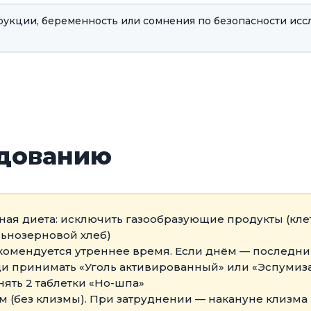
трукции, беременность или сомнения по безопасности исс
едованию
ная диета: исключить газообразующие продукты (клет
льнозерновой хлеб)
комендуется утреннее время. Если днём — последни
щи принимать «Уголь активированный» или «Эспумиза
нять 2 таблетки «Но-шпа»
 (без клизмы). При затруднении — накануне клизма