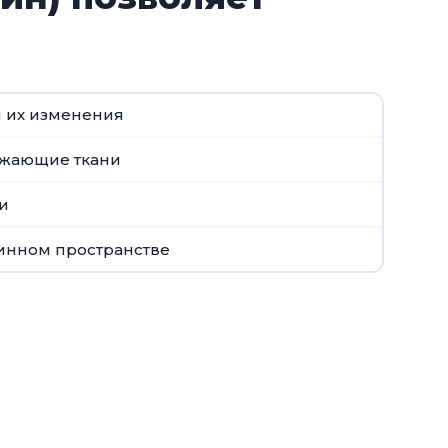
 их изменения
ужающие ткани
и
инном пространстве