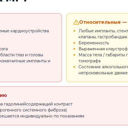
Относительные — 
емые кардиоустройства
Любые импланты, стент
клапаны, гастробандаж
Беременность
озга
Выраженная клаустро
бласти глаз и головы
Масса тела / габариты
ромагнитные импланты и
томографа
Состояние алкогольног
непроизвольные движен
нию
на гадолинийсодержащий контраст
рогенного системного фиброза)
решается индивидуально по показаниям