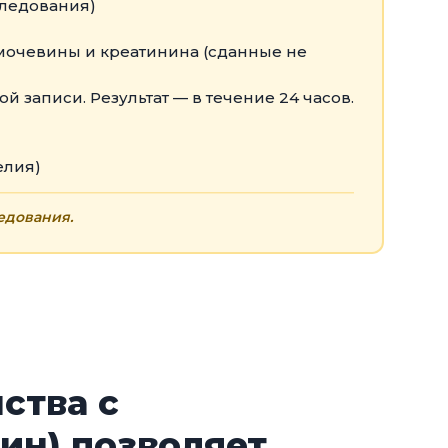
следования)
, мочевины и креатинина (сданные не
 записи. Результат — в течение 24 часов.
елия)
едования.
ства с
ин) позволяет