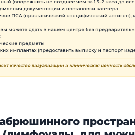
й (опорожнить не позднее чем за 1,5–2 часа до ис
ормления документации и постановки катетера
ализов ПСА (простатический специфический антиген)
вы можете сдать в нашем центре без предварительной
.
ические предметы
их имплантах (предоставить выписку и паспорт изд
сит качество визуализации и клиническая ценность обсл
забрюшинного простран
 (лимфоузлы, для мужч