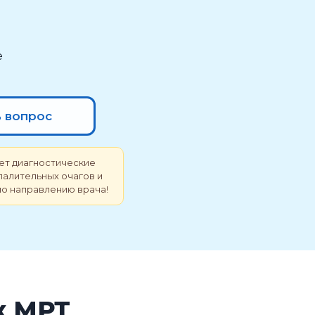
е
ь вопрос
ет диагностические
палительных очагов и
по направлению врача!
к МРТ