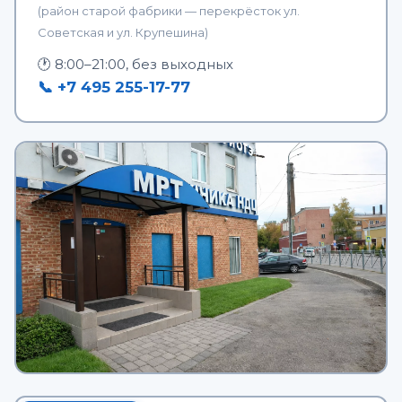
(район старой фабрики — перекрёсток ул.
Советская и ул. Крупешина)
🕐 8:00–21:00, без выходных
📞 +7 495 255-17-77