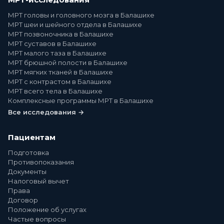
МРТ головы и головного мозга в Балашихе
МРТ шеи и шейного отдела в Балашихе
МРТ позвоночника в Балашихе
МРТ суставов в Балашихе
МРТ малого таза в Балашихе
МРТ брюшной полости в Балашихе
МРТ мягких тканей в Балашихе
МРТ с контрастом в Балашихе
МРТ всего тела в Балашихе
Комплексные программы МРТ в Балашихе
Все исследования →
Пациентам
Подготовка
Противопоказания
Документы
Налоговый вычет
Права
Договор
Положение об услугах
Частые вопросы