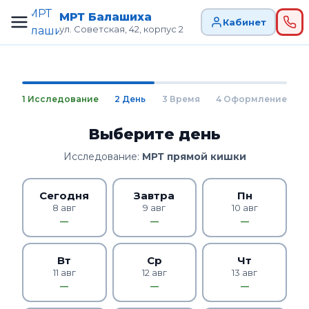
МРТ Балашиха
Кабинет
ул. Советская, 42, корпус 2
1 Исследование
2 День
3 Время
4 Оформление
Выберите день
Исследование:
МРТ прямой кишки
Сегодня
Завтра
Пн
8 авг
9 авг
10 авг
—
—
—
Вт
Ср
Чт
11 авг
12 авг
13 авг
—
—
—