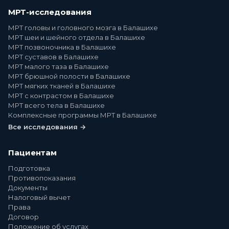
МРТ-исследования
МРТ головы и головного мозга в Балашихе
МРТ шеи и шейного отдела в Балашихе
МРТ позвоночника в Балашихе
МРТ суставов в Балашихе
МРТ малого таза в Балашихе
МРТ брюшной полости в Балашихе
МРТ мягких тканей в Балашихе
МРТ с контрастом в Балашихе
МРТ всего тела в Балашихе
Комплексные программы МРТ в Балашихе
Все исследования →
Пациентам
Подготовка
Противопоказания
Документы
Налоговый вычет
Права
Договор
Положение об услугах