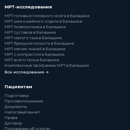
МРТ-исследования
МРТ головы и головного мозга в Балашихе
МРТ шеи и шейного отдела в Балашихе
МРТ позвоночника в Балашихе
МРТ суставов в Балашихе
МРТ малого таза в Балашихе
МРТ брюшной полости в Балашихе
МРТ мягких тканей в Балашихе
МРТ с контрастом в Балашихе
МРТ всего тела в Балашихе
Комплексные программы МРТ в Балашихе
Все исследования →
Пациентам
Подготовка
Противопоказания
Документы
Налоговый вычет
Права
Договор
Положение об услугах