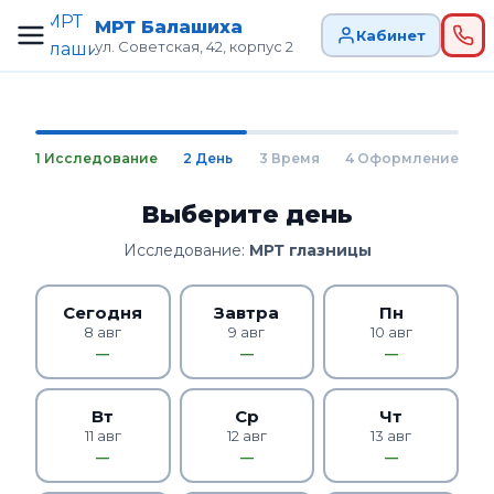
МРТ Балашиха
Кабинет
ул. Советская, 42, корпус 2
1 Исследование
2 День
3 Время
4 Оформление
Выберите день
Исследование:
МРТ глазницы
Сегодня
Завтра
Пн
8 авг
9 авг
10 авг
—
—
—
Вт
Ср
Чт
11 авг
12 авг
13 авг
—
—
—