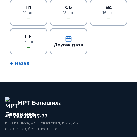
Пт
Сб
Вс
14 авг
15 авг
16 авг
—
—
—
Пн
17 авг
Другая дата
—
← Назад
МРТ Балашиха
+7 495 255-17-77
г. Балашиха, ул. Советская, д. 42, к. 2
8:00–21:00, без выходных