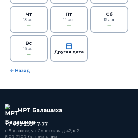
Чт
Пт
Сб
13 авг
14 авг
15 авг
—
—
—
Вс
16 авг
Другая дата
—
← Назад
МРТ Балашиха
+7 495 255-17-77
г. Балашиха, ул. Советская, д. 42, к. 2
8:00–21:00, без выходных