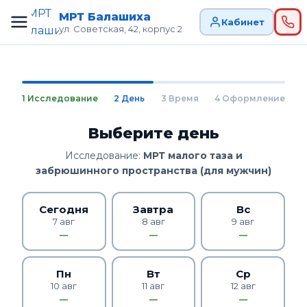
МРТ Балашиха
Кабинет
ул. Советская, 42, корпус 2
1 Исследование
2 День
3 Время
4 Оформление
Выберите день
Исследование:
МРТ малого таза и
забрюшинного пространства (для мужчин)
Сегодня
Завтра
Вс
7 авг
8 авг
9 авг
—
—
—
Пн
Вт
Ср
10 авг
11 авг
12 авг
—
—
—