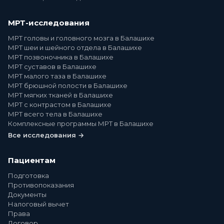
МРТ-исследования
МРТ головы и головного мозга в Балашихе
МРТ шеи и шейного отдела в Балашихе
МРТ позвоночника в Балашихе
МРТ суставов в Балашихе
МРТ малого таза в Балашихе
МРТ брюшной полости в Балашихе
МРТ мягких тканей в Балашихе
МРТ с контрастом в Балашихе
МРТ всего тела в Балашихе
Комплексные программы МРТ в Балашихе
Все исследования →
Пациентам
Подготовка
Противопоказания
Документы
Налоговый вычет
Права
Договор