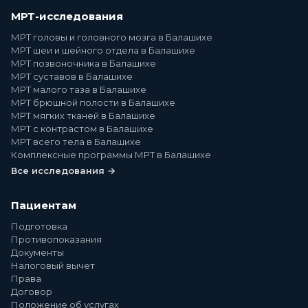
МРТ-исследования
МРТ головы и головного мозга в Балашихе
МРТ шеи и шейного отдела в Балашихе
МРТ позвоночника в Балашихе
МРТ суставов в Балашихе
МРТ малого таза в Балашихе
МРТ брюшной полости в Балашихе
МРТ мягких тканей в Балашихе
МРТ с контрастом в Балашихе
МРТ всего тела в Балашихе
Комплексные программы МРТ в Балашихе
Все исследования →
Пациентам
Подготовка
Противопоказания
Документы
Налоговый вычет
Права
Договор
Положение об услугах