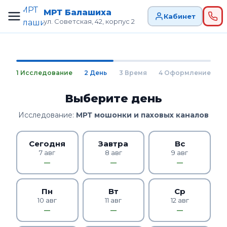
МРТ Балашиха
Кабинет
ул. Советская, 42, корпус 2
1 Исследование
2 День
3 Время
4 Оформление
Выберите день
Исследование:
МРТ мошонки и паховых каналов
Сегодня
Завтра
Вс
7 авг
8 авг
9 авг
—
—
—
Пн
Вт
Ср
10 авг
11 авг
12 авг
—
—
—