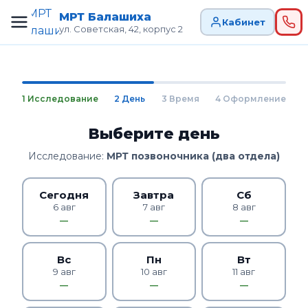
МРТ Балашиха
Кабинет
ул. Советская, 42, корпус 2
1 Исследование
2 День
3 Время
4 Оформление
Выберите день
Исследование:
МРТ позвоночника (два отдела)
Сегодня
Завтра
Сб
6 авг
7 авг
8 авг
—
—
—
Вс
Пн
Вт
9 авг
10 авг
11 авг
—
—
—