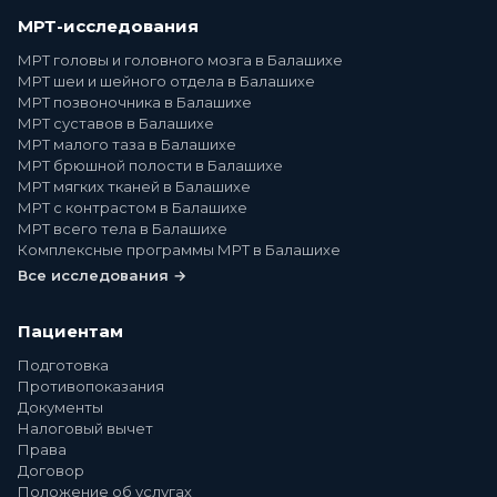
МРТ-исследования
МРТ головы и головного мозга в Балашихе
МРТ шеи и шейного отдела в Балашихе
МРТ позвоночника в Балашихе
МРТ суставов в Балашихе
МРТ малого таза в Балашихе
МРТ брюшной полости в Балашихе
МРТ мягких тканей в Балашихе
МРТ с контрастом в Балашихе
МРТ всего тела в Балашихе
Комплексные программы МРТ в Балашихе
Все исследования →
Пациентам
Подготовка
Противопоказания
Документы
Налоговый вычет
Права
Договор
Положение об услугах