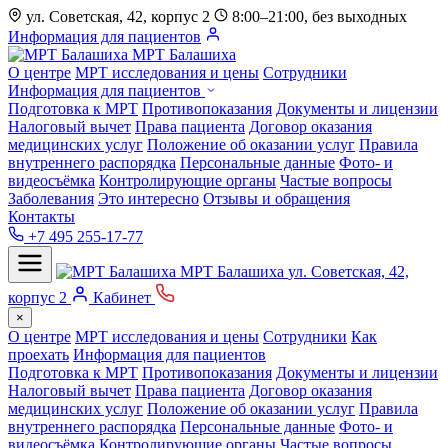
ул. Советская, 42, корпус 2
8:00–21:00, без выходных
Информация для пациентов
МРТ Балашиха
О центре
МРТ исследования и цены
Сотрудники
Информация для пациентов
Подготовка к МРТ
Противопоказания
Документы и лицензии
Налоговый вычет
Права пациента
Договор оказания
медицинских услуг
Положение об оказании услуг
Правила
внутреннего распорядка
Персональные данные
Фото- и
видеосъёмка
Контролирующие органы
Частые вопросы
Заболевания
Это интересно
Отзывы и обращения
Контакты
+7 495 255-17-77
МРТ Балашиха
ул. Советская, 42,
корпус 2
Кабинет
×
О центре
МРТ исследования и цены
Сотрудники
Как
проехать
Информация для пациентов
Подготовка к МРТ
Противопоказания
Документы и лицензии
Налоговый вычет
Права пациента
Договор оказания
медицинских услуг
Положение об оказании услуг
Правила
внутреннего распорядка
Персональные данные
Фото- и
видеосъёмка
Контролирующие органы
Частые вопросы