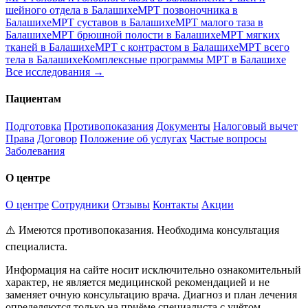
шейного отдела в Балашихе
МРТ позвоночника в
Балашихе
МРТ суставов в Балашихе
МРТ малого таза в
Балашихе
МРТ брюшной полости в Балашихе
МРТ мягких
тканей в Балашихе
МРТ с контрастом в Балашихе
МРТ всего
тела в Балашихе
Комплексные программы МРТ в Балашихе
Все исследования →
Пациентам
Подготовка
Противопоказания
Документы
Налоговый вычет
Права
Договор
Положение об услугах
Частые вопросы
Заболевания
О центре
О центре
Сотрудники
Отзывы
Контакты
Акции
⚠️ Имеются противопоказания. Необходима консультация
специалиста.
Информация на сайте носит исключительно ознакомительный
характер, не является медицинской рекомендацией и не
заменяет очную консультацию врача. Диагноз и план лечения
определяются только на приёме специалиста с учётом