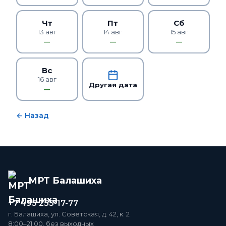
Чт
Пт
Сб
13 авг
14 авг
15 авг
—
—
—
Вс
16 авг
Другая дата
—
← Назад
МРТ Балашиха
+7 495 255-17-77
г. Балашиха, ул. Советская, д. 42, к. 2
8:00–21:00, без выходных