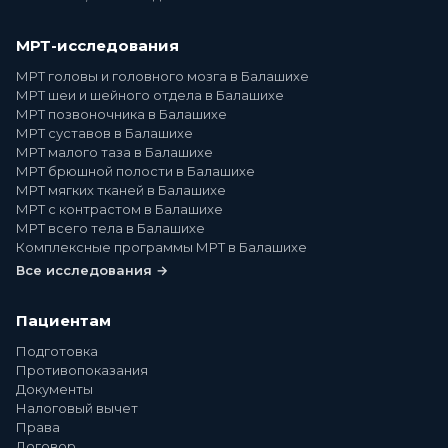
МРТ-исследования
МРТ головы и головного мозга в Балашихе
МРТ шеи и шейного отдела в Балашихе
МРТ позвоночника в Балашихе
МРТ суставов в Балашихе
МРТ малого таза в Балашихе
МРТ брюшной полости в Балашихе
МРТ мягких тканей в Балашихе
МРТ с контрастом в Балашихе
МРТ всего тела в Балашихе
Комплексные программы МРТ в Балашихе
Все исследования →
Пациентам
Подготовка
Противопоказания
Документы
Налоговый вычет
Права
Договор