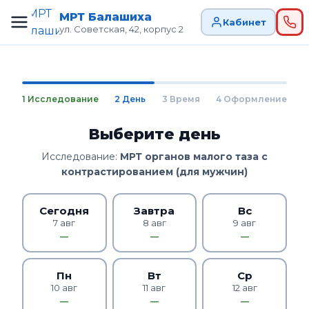
МРТ Балашиха
Кабинет
ул. Советская, 42, корпус 2
1 Исследование
2 День
3 Время
4 Оформление
Выберите день
Исследование:
МРТ органов малого таза с
контрастированием (для мужчин)
Сегодня
Завтра
Вс
7 авг
8 авг
9 авг
—
—
—
Пн
Вт
Ср
10 авг
11 авг
12 авг
—
—
—