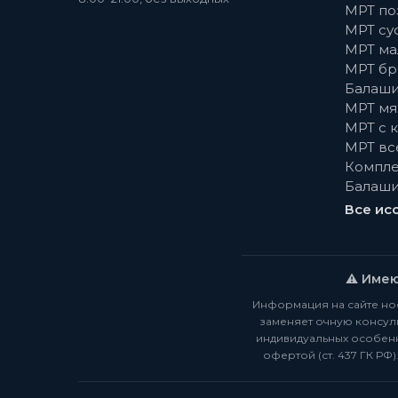
МРТ по
МРТ су
МРТ ма
МРТ бр
Балаши
МРТ мя
МРТ с 
МРТ вс
Компле
Балаши
Все ис
⚠️ Име
Информация на сайте но
заменяет очную консуль
индивидуальных особенн
офертой (ст. 437 ГК РФ