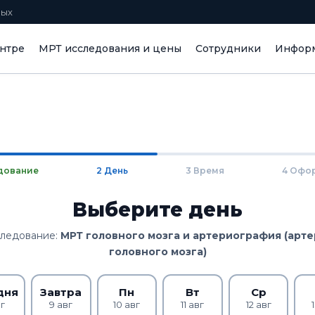
ных
нтре
МРТ исследования и цены
Сотрудники
Информ
дование
2 День
3 Время
4 Офо
Выберите день
ледование:
МРТ головного мозга и артериография (арт
головного мозга)
дня
Завтра
Пн
Вт
Ср
вг
9 авг
10 авг
11 авг
12 авг