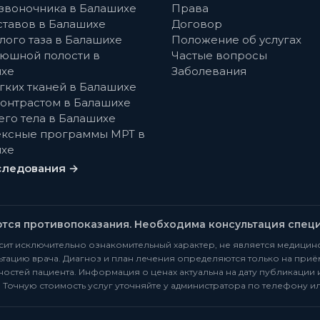
звоночника в Балашихе
Права
ставов в Балашихе
Договор
лого таза в Балашихе
Положение об услугах
юшной полости в
Частые вопросы
хе
Заболевания
гких тканей в Балашихе
контрастом в Балашихе
его тела в Балашихе
ксные программы МРТ в
хе
следования →
ются противопоказания. Необходима консультация специ
сит исключительно ознакомительный характер, не является медицин
тацию врача. Диагноз и план лечения определяются только на приё
остей пациента. Информация о ценах актуальна на дату публикации 
). Точную стоимость услуг уточняйте у администратора по телефону ил