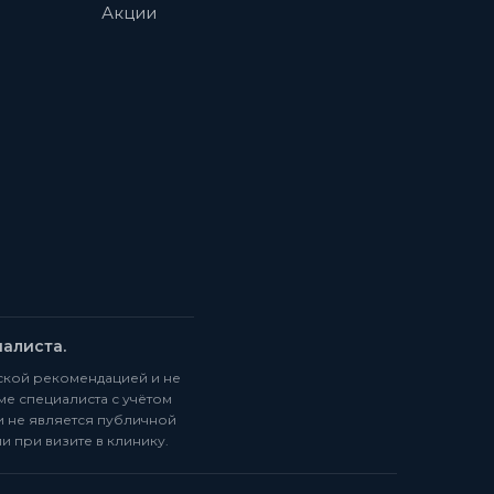
Акции
алиста.
ской рекомендацией и не
ме специалиста с учётом
и не является публичной
и при визите в клинику.