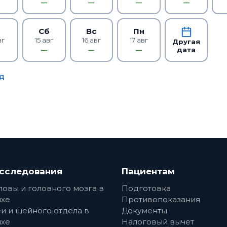
—
—
—
—
т
Сб
Вс
Пн
вг
15 авг
16 авг
17 авг
Другая
дата
—
—
—
д
сследования
Пациентам
ловы и головного мозга в
Подготовка
хе
Противопоказания
и и шейного отдела в
Документы
хе
Налоговый вычет