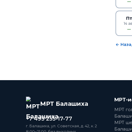
—
П
14 а
—
← Наза
МРТ-и
МРТ Балашиха
МРТ го
Балаши
+7 495 255-17-77
МРТ ше
г. Балашиха, ул. Советская, д. 42, к. 2
Балаши
8:00–21:00, без выходных