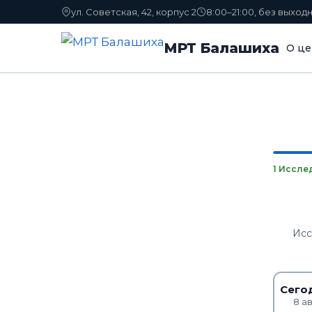
ул. Советская, 42, корпус 2
8:00–21:00, без выход
МРТ Балашиха
О це
1 Иссле
Исс
Сего
8 а