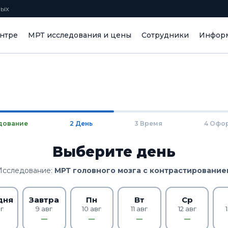
ных
нтре
МРТ исследования и цены
Сотрудники
Информ
дование
2 День
3 Время
4 Офо
Выберите день
Исследование:
МРТ головного мозга с контрастирование
дня
Завтра
Пн
Вт
Ср
вг
9 авг
10 авг
11 авг
12 авг
—
—
—
—