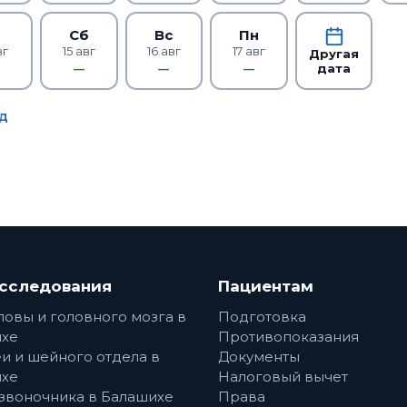
т
Сб
Вс
Пн
вг
15 авг
16 авг
17 авг
Другая
дата
—
—
—
д
сследования
Пациентам
ловы и головного мозга в
Подготовка
хе
Противопоказания
и и шейного отдела в
Документы
хе
Налоговый вычет
звоночника в Балашихе
Права