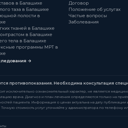
ставов в Балашихе
Договор
лого таза в Балашихе
Положение об услугах
юшной полости в
Частые вопросы
хе
Заболевания
гких тканей в Балашихе
контрастом в Балашихе
его тела в Балашихе
ксные программы МРТ в
хе
следования →
ются противопоказания. Необходима консультация специ
сит исключительно ознакомительный характер, не является медицин
тацию врача. Диагноз и план лечения определяются только на приё
остей пациента. Информация о ценах актуальна на дату публикации 
). Точную стоимость услуг уточняйте у администратора по телефону ил
нты