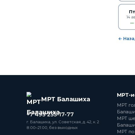
П
14 а
—
← Наза
МРТ-и
МРТ Балашиха
МРТ го
Балаши
+7 495 255-17-77
МРТ ше
г. Балашиха, ул. Советская, д. 42, к. 2
Балаши
8:00–21:00, без выходных
МРТ по