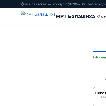
ул. Советская, 42, корпус 2
8:00–21:00, без выход
МРТ Балашиха
О це
1 Иссле
Сего
8 а
—