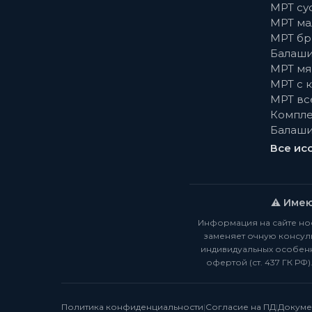
МРТ су
МРТ ма
МРТ бр
Балаши
МРТ мя
МРТ с 
МРТ вс
Компле
Балаши
Все ис
⚠️ Име
Информация на сайте но
заменяет очную консуль
индивидуальных особенн
офертой (ст. 437 ГК РФ
Политика конфиденциальности
|
Согласие на ПД
|
Докуме