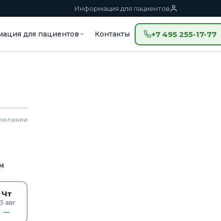
Информация для пациентов
ация для пациентов
Контакты
+7 495 255-17-77
рмление
м
Чт
13 авг
—