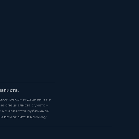
алиста.
ской рекомендацией и не
ме специалиста с учётом
и не является публичной
и при визите в клинику.