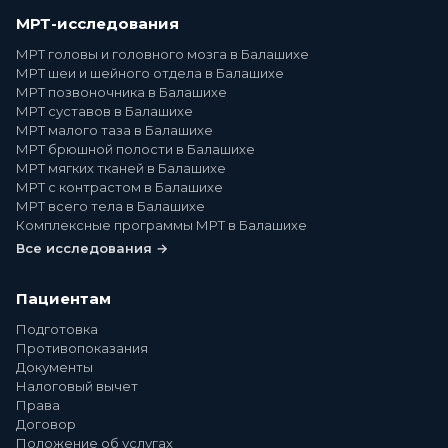
МРТ-исследования
МРТ головы и головного мозга в Балашихе
МРТ шеи и шейного отдела в Балашихе
МРТ позвоночника в Балашихе
МРТ суставов в Балашихе
МРТ малого таза в Балашихе
МРТ брюшной полости в Балашихе
МРТ мягких тканей в Балашихе
МРТ с контрастом в Балашихе
МРТ всего тела в Балашихе
Комплексные программы МРТ в Балашихе
Все исследования →
Пациентам
Подготовка
Противопоказания
Документы
Налоговый вычет
Права
Договор
Положение об услугах