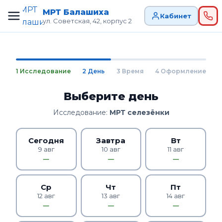
МРТ Балашиха
Кабинет
ул. Советская, 42, корпус 2
1 Исследование
2 День
3 Время
4 Оформление
Выберите день
Исследование:
МРТ селезёнки
Сегодня
Завтра
Вт
9 авг
10 авг
11 авг
—
—
—
Ср
Чт
Пт
12 авг
13 авг
14 авг
—
—
—