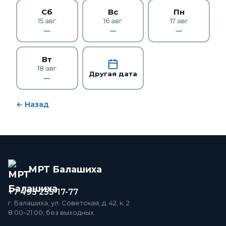
Сб
Вс
Пн
15 авг
16 авг
17 авг
—
—
—
Вт
18 авг
Другая дата
—
← Назад
МРТ Балашиха
+7 495 255-17-77
г. Балашиха, ул. Советская, д. 42, к. 2
8:00–21:00, без выходных