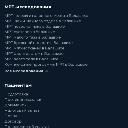
МРТ-исследования
МРТ головы и головного мозга в Балашихе
МРТ шеи и шейного отдела в Балашихе
МРТ позвоночника в Балашихе
МРТ суставов в Балашихе
МРТ малого таза в Балашихе
МРТ брюшной полости в Балашихе
МРТ мягких тканей в Балашихе
МРТ с контрастом в Балашихе
МРТ всего тела в Балашихе
Комплексные программы МРТ в Балашихе
Все исследования →
Пациентам
Подготовка
Противопоказания
Документы
Налоговый вычет
Права
Договор
Положение об услугах