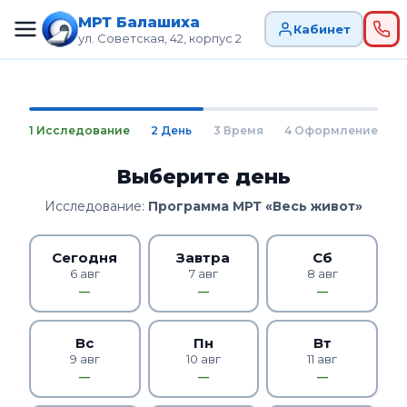
МРТ Балашиха
Кабинет
ул. Советская, 42, корпус 2
1 Исследование
2 День
3 Время
4 Оформление
Выберите день
Исследование:
Программа МРТ «Весь живот»
Сегодня
Завтра
Сб
6 авг
7 авг
8 авг
—
—
—
Вс
Пн
Вт
9 авг
10 авг
11 авг
—
—
—