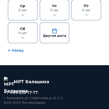
Ср
Чт
Пт
12 авг
13 авг
14 авг
—
—
—
Сб
15 авг
Другая дата
—
← Назад
МРТ Балашиха
+7 495 255-17-77
г. Балашиха, ул. Советская, д. 42, к. 2
8:00–21:00, без выходных