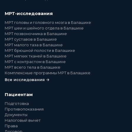
МРТ-исследования
МРТ головы и головного мозга в Балашихе
МРТ шеи и шейного отдела в Балашихе
МРТ позвоночника в Балашихе
МРТ суставов в Балашихе
МРТ малого таза в Балашихе
МРТ брюшной полости в Балашихе
МРТ мягких тканей в Балашихе
МРТ с контрастом в Балашихе
МРТ всего тела в Балашихе
Комплексные программы МРТ в Балашихе
Все исследования →
Пациентам
Подготовка
Противопоказания
Документы
Налоговый вычет
Права
Договор