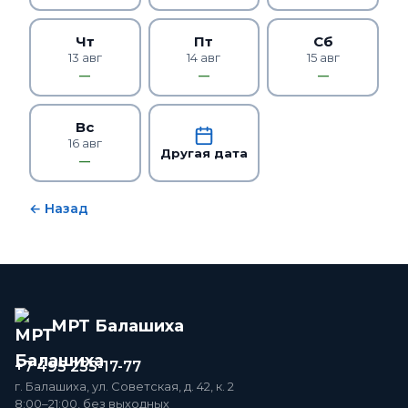
Чт
Пт
Сб
13 авг
14 авг
15 авг
—
—
—
Вс
16 авг
Другая дата
—
← Назад
МРТ Балашиха
+7 495 255-17-77
г. Балашиха, ул. Советская, д. 42, к. 2
8:00–21:00, без выходных