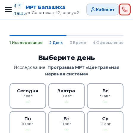
МРТ Балашиха
Кабинет
ул. Советская, 42, корпус 2
1 Исследование
2 День
3 Время
4 Оформление
Выберите день
Исследование:
Программа МРТ «Центральная
нервная система»
Сегодня
Завтра
Вс
7 авг
8 авг
9 авг
—
—
—
Пн
Вт
Ср
10 авг
11 авг
12 авг
—
—
—