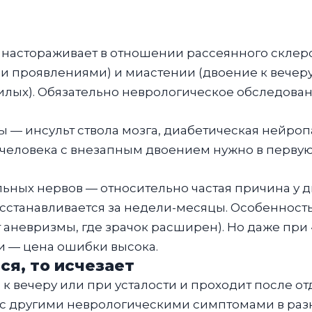
настораживает в отношении рассеянного склер
проявлениями) и миастении (двоение к вечеру,
жилых). Обязательно неврологическое обследован
ы — инсульт ствола мозга, диабетическая нейроп
 человека с внезапным двоением нужно в первую
ных нервов — относительно частая причина у ди
 восстанавливается за недели-месяцы. Особенност
т аневризмы, где зрачок расширен). Но даже пр
 — цена ошибки высока.
ся, то исчезает
к вечеру или при усталости и проходит после от
я с другими неврологическими симптомами в ра