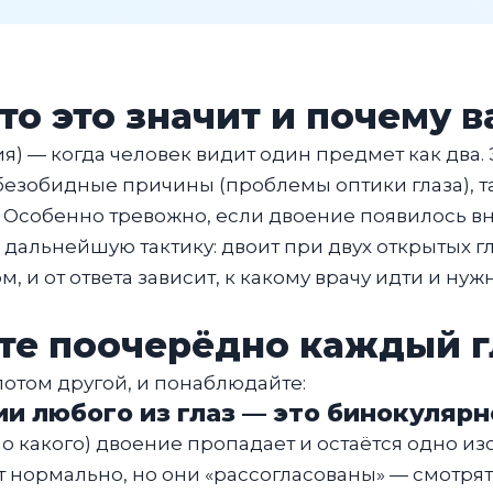
что это значит и почему 
) — когда человек видит один предмет как два. Э
 безобидные причины (проблемы оптики глаза), т
. Особенно тревожно, если двоение появилось в
дальнейшую тактику: двоит при двух открытых гла
 и от ответа зависит, к какому врачу идти и нуж
йте поочерёдно каждый г
 потом другой, и понаблюдайте:
и любого из глаз — это бинокуляр
но какого) двоение пропадает и остаётся одно 
ят нормально, но они «рассогласованы» — смотрят