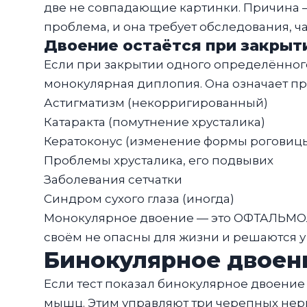
две не совпадающие картинки. Причина 
проблема, и она требует обследования, ч
Двоение остаётся при закрыт
Если при закрытии одного определённого 
монокулярная диплопия. Она означает пр
Астигматизм (некорригированный)
Катаракта (помутнение хрусталика)
Кератоконус (изменение формы роговиц
Проблемы хрусталика, его подвывих
Заболевания сетчатки
Синдром сухого глаза (иногда)
Монокулярное двоение — это ОФТАЛЬМОЛО
своём не опасны для жизни и решаются у о
Бинокулярное двоен
Если тест показал бинокулярное двоение 
мышц. Этим управляют три черепных нерва 