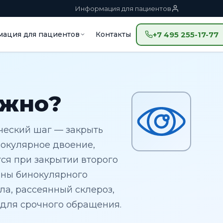
Информация для пациентов
ация для пациентов
Контакты
+7 495 255-17-77
ужно?
ический шаг — закрыть
нокулярное двоение,
тся при закрытии второго
ины бинокулярного
ла, рассеянный склероз,
 для срочного обращения.