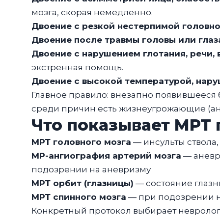
мозга, скорая немедленно.
Двоение с резкой нестерпимой головн
Двоение после травмы головы или глаз
Двоение с нарушением глотания, речи,
экстренная помощь.
Двоение с высокой температурой, нар
Главное правило: внезапно появившееся 
среди причин есть жизнеугрожающие (ане
Что показывает МРТ 
МРТ головного мозга
— инсульты ствола,
МР-ангиография артерий мозга
— аневр
подозрении на аневризму
МРТ орбит (глазницы)
— состояние глазн
МРТ спинного мозга
— при подозрении н
Конкретный протокол выбирает невролог