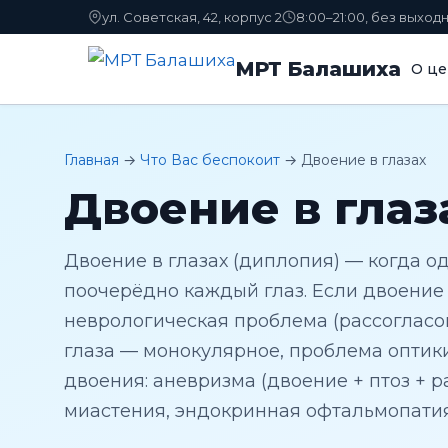
ул. Советская, 42, корпус 2
8:00–21:00, без выход
МРТ Балашиха
О це
Главная
→
Что Вас беспокоит
→
Двоение в глазах
Двоение в глаз
Двоение в глазах (диплопия) — когда о
поочерёдно каждый глаз. Если двоение 
неврологическая проблема (рассогласов
глаза — монокулярное, проблема оптик
двоения: аневризма (двоение + птоз + 
миастения, эндокринная офтальмопатия