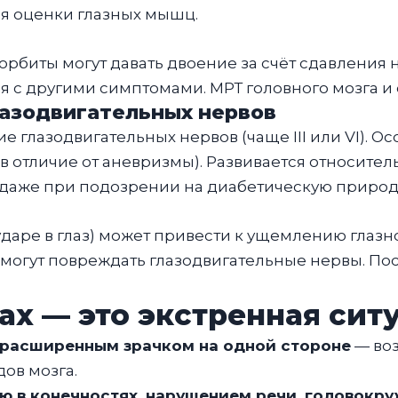
ля оценки глазных мышц.
 орбиты могут давать двоение за счёт сдавления
я с другими симптомами. МРТ головного мозга и
азодвигательных нервов
 глазодвигательных нервов (чаще III или VI). О
 отличие от аневризмы). Развивается относитель
о даже при подозрении на диабетическую природ
ударе в глаз) может привести к ущемлению глаз
 могут повреждать глазодвигательные нервы. По
ах — это экстренная сит
и расширенным зрачком на одной стороне
— воз
дов мозга.
ю в конечностях, нарушением речи, головокр