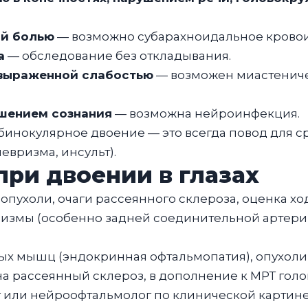
ой болью
— возможно субарахноидальное кровои
а
— обследование без откладывания.
 выраженной слабостью
— возможен миастеничес
ушением сознания
— возможна нейроинфекция.
бинокулярное двоение — это всегда повод для ср
вризма, инсульт).
при двоении в глазах
 опухоли, очаги рассеянного склероза, оценка х
измы (особенно задней соединительной артерии
ых мышц (эндокринная офтальмопатия), опухоли
а рассеянный склероз, в дополнение к МРТ голо
 или нейроофтальмолог по клинической картине