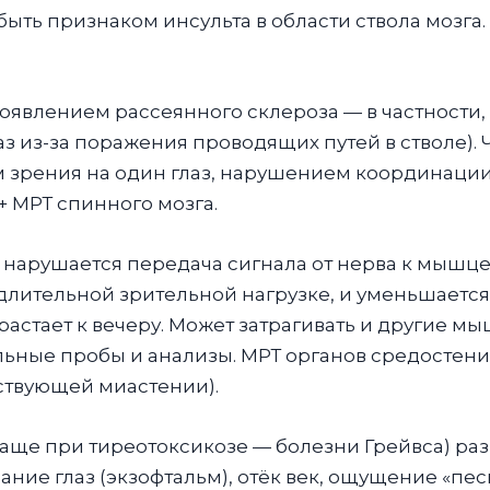
ыть признаком инсульта в области ствола мозга
оявлением рассеянного склероза — в частности
з из-за поражения проводящих путей в стволе). 
зрения на один глаз, нарушением координации.
+ МРТ спинного мозга.
нарушается передача сигнала от нерва к мышце
 длительной зрительной нагрузке, и уменьшается 
растает к вечеру. Может затрагивать и другие мы
льные пробы и анализы. МРТ органов средостен
тствующей миастении).
аще при тиреотоксикозе — болезни Грейвса) раз
ание глаз (экзофтальм), отёк век, ощущение «пе