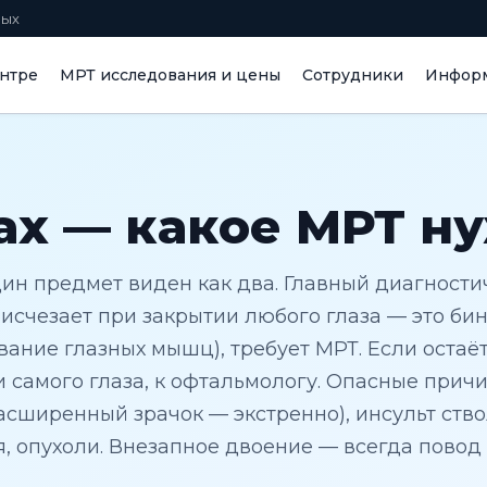
ных
нтре
МРТ исследования и цены
Сотрудники
Информ
ах — какое МРТ н
дин предмет виден как два. Главный диагност
исчезает при закрытии любого глаза — это би
ание глазных мышц), требует МРТ. Если остаё
и самого глаза, к офтальмологу. Опасные прич
расширенный зрачок — экстренно), инсульт ство
, опухоли. Внезапное двоение — всегда повод