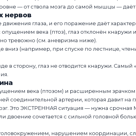
овне — от ствола мозга до самой мышцы — даёт
х нервов
 движения глаза, и его поражение даёт характер
опущением века (птоз), глаз отклонён кнаружи и
но тревожно (см. аневризма ниже).
 вниз (например, при спуске по лестнице, чтении
де в сторону, глаз не отводится кнаружи. Самый
ия.
ина
ущением века (птозом) и расширенным зрачком 
ей соединительной артерии, которая давит на 
озг. Это ЭКСТРЕННАЯ ситуация — нужна срочная
ли двоение сочетается с сильной головной болью
с головокружением, нарушением координации, сл