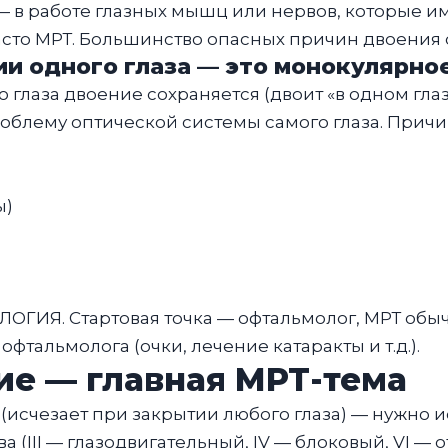
— в работе глазных мышц или нервов, которые 
асто МРТ. Большинство опасных причин двоения о
ии одного глаза — это монокулярно
глаза двоение сохраняется (двоит «в одном глазу
облему оптической системы самого глаза. Причи
ы)
ГИЯ. Стартовая точка — офтальмолог, МРТ обыч
фтальмолога (очки, лечение катаракты и т.д.).
ие — главная МРТ-тема
(исчезает при закрытии любого глаза) — нужно 
(III — глазодвигательный, IV — блоковый, VI — о