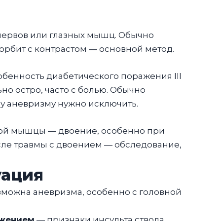
 нервов или глазных мышц. Обычно
 орбит с контрастом — основной метод.
собенность диабетического поражения III
но остро, часто с болью. Обычно
у аневризму нужно исключить.
ной мышцы — двоение, особенно при
сле травмы с двоением — обследование,
уация
можна аневризма, особенно с головной
ужением
— признаки инсульта ствола