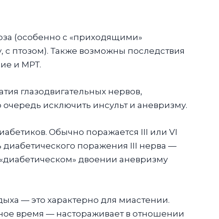
оза (особенно с «приходящими»
 с птозом). Также возможны последствия
ие и МРТ.
атия глазодвигательных нервов,
 очередь исключить инсульт и аневризму.
абетиков. Обычно поражается III или VI
ь диабетического поражения III нерва —
и «диабетическом» двоении аневризму
дыха — это характерно для миастении.
зное время — настораживает в отношении