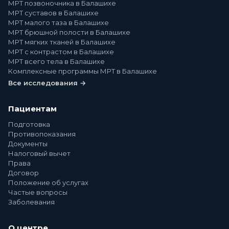
МРТ позвоночника в Балашихе
МРТ суставов в Балашихе
МРТ малого таза в Балашихе
МРТ брюшной полости в Балашихе
МРТ мягких тканей в Балашихе
МРТ с контрастом в Балашихе
МРТ всего тела в Балашихе
Комплексные программы МРТ в Балашихе
Все исследования →
Пациентам
Подготовка
Противопоказания
Документы
Налоговый вычет
Права
Договор
Положение об услугах
Частые вопросы
Заболевания
О центре