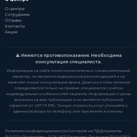
О центре
Сотрудники
Отзывы
Контакты
Акции
⚠️ Имеются противопоказания. Необходима
консультация специалиста.
Информация на сайте носит исключительно ознакомительный
характер, не является медицинской рекомендацией и не
заменяет очную консультацию врача. Диагноз и план лечения
определяются только на приёме специалиста с учётом
индивидуальных особенностей пациента. Информация о ценах
актуальна на дату публикации и не является публичной
офертой (ст. 437 ГК РФ). Точную стоимость услуг уточняйте у
администратора по телефону или при визите в клинику.
Политика конфиденциальности
|
Согласие на ПД
|
Документы
© ООО «ПрофиМед», 2026. МРТ Балашиха. Лицензия Л041-01162-