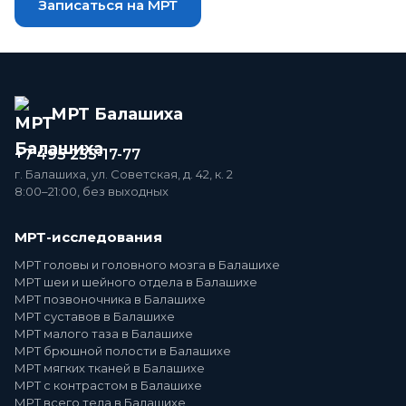
Записаться на МРТ
МРТ Балашиха
+7 495 255-17-77
г. Балашиха, ул. Советская, д. 42, к. 2
8:00–21:00, без выходных
МРТ-исследования
МРТ головы и головного мозга в Балашихе
МРТ шеи и шейного отдела в Балашихе
МРТ позвоночника в Балашихе
МРТ суставов в Балашихе
МРТ малого таза в Балашихе
МРТ брюшной полости в Балашихе
МРТ мягких тканей в Балашихе
МРТ с контрастом в Балашихе
МРТ всего тела в Балашихе