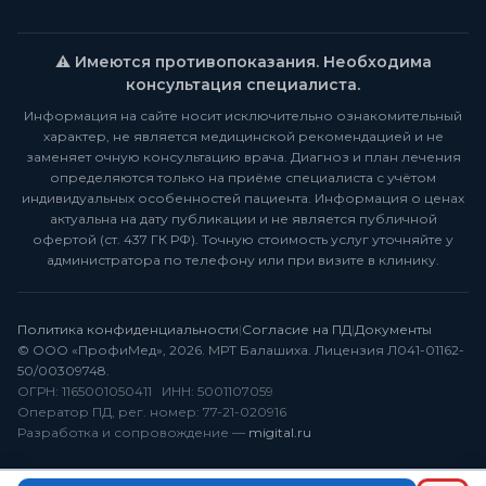
⚠️ Имеются противопоказания. Необходима
консультация специалиста.
Информация на сайте носит исключительно ознакомительный
характер, не является медицинской рекомендацией и не
заменяет очную консультацию врача. Диагноз и план лечения
определяются только на приёме специалиста с учётом
индивидуальных особенностей пациента. Информация о ценах
актуальна на дату публикации и не является публичной
офертой (ст. 437 ГК РФ). Точную стоимость услуг уточняйте у
администратора по телефону или при визите в клинику.
Политика конфиденциальности
|
Согласие на ПД
|
Документы
© ООО «ПрофиМед», 2026. МРТ Балашиха. Лицензия Л041-01162-
50/00309748.
ОГРН: 1165001050411 ИНН: 5001107059
Оператор ПД, рег. номер: 77-21-020916
Разработка и сопровождение —
migital.ru