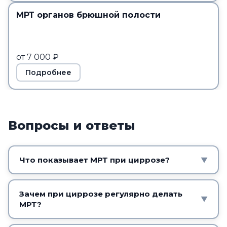
МРТ органов брюшной полости
от 7 000 ₽
Подробнее
Вопросы и ответы
Что показывает МРТ при циррозе?
▼
Структуру печени: степень фиброза и
цирротической перестройки, размеры и
Зачем при циррозе регулярно делать
▼
МРТ?
контуры органа, признаки портальной
гипертензии и очаговые образования,
На фоне цирроза повышен риск опухоли