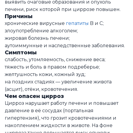
выявить очаговые образования и опухоль
печени, риск которой при циррозе повышен.
Причины
хронические вирусные
гепатиты
B и C;
злоупотребление алкоголем;
жировая болезнь печени;
аутоиммунные и наследственные заболевания.
Симптомы
слабость, утомляемость, снижение веса;
тяжесть и боль в правом подреберье;
желтушность кожи, кожный зуд;
на поздних стадиях — увеличение живота
(асцит), отёки, кровотечения.
Чем опасен цирроз
Цирроз нарушает работу печени и повышает
давление в её сосудах (портальная
гипертензия), что грозит кровотечениями и
накоплением жидкости в животе. На фоне
цирроза также повышается риск опухоли