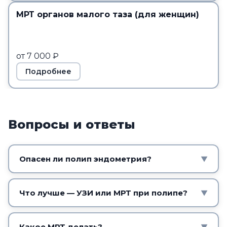
МРТ органов малого таза (для женщин)
от 7 000 ₽
Подробнее
Вопросы и ответы
Опасен ли полип эндометрия?
▼
Большинство полипов доброкачественные,
но в редких случаях возможно
Что лучше — УЗИ или МРТ при полипе?
▼
перерождение, особенно после менопаузы.
Основной метод — УЗИ, его обычно
Поэтому полип требует наблюдения, а
достаточно. МРТ малого таза применяют для
Какое МРТ делать?
▼