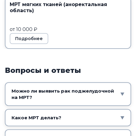
МРТ мягких тканей (аноректальная
область)
от 10 000 ₽
Подробнее
Вопросы и ответы
Можно ли выявить рак поджелудочной
▼
на МРТ?
МРТ, особенно с холангиопанкреатографией,
детально показывает железу и протоки и
Какое МРТ делать?
▼
помогает выявить образование. Диагноз
МРТ поджелудочной железы или брюшной
подтверждают биопсией. Применяют также