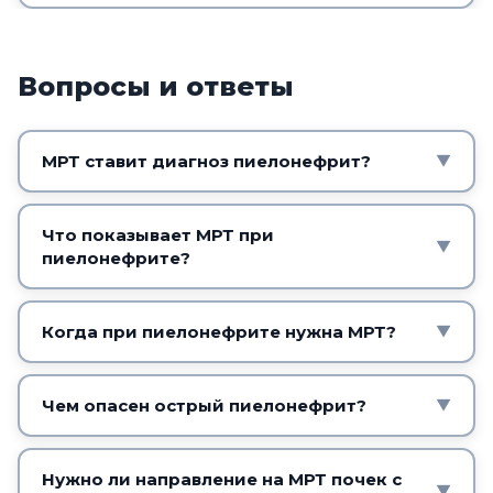
Вопросы и ответы
МРТ ставит диагноз пиелонефрит?
▼
Острый пиелонефрит диагностируют по
анализам мочи и крови и УЗИ. МРТ почек
Что показывает МРТ при
▼
пиелонефрите?
применяют для уточнения при осложнениях,
хроническом течении или неясной картине.
Структуру почки, осложнения (например,
гнойник), причину нарушения оттока мочи и
Когда при пиелонефрите нужна МРТ?
▼
распространённость процесса.
При подозрении на осложнения,
хроническом течении, неясной картине или
Чем опасен острый пиелонефрит?
▼
для оценки причины нарушения оттока мочи.
Без лечения он может давать осложнения и
переходить в гнойное воспаление. Поэтому
Нужно ли направление на МРТ почек с
▼