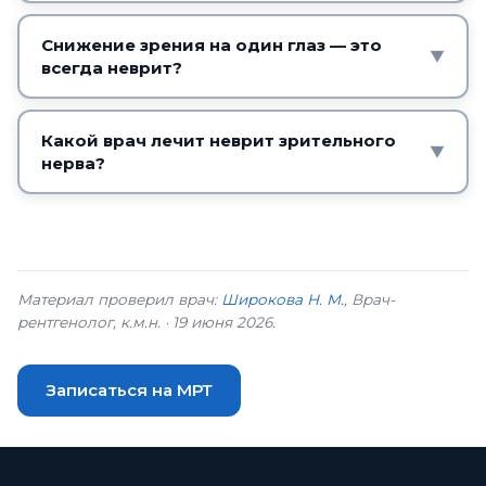
Часто да — контраст помогает оценить
активность воспаления и очагов.
Снижение зрения на один глаз — это
▼
всегда неврит?
Контрастное исследование проводится по
направлению врача.
Нет, причин много. Поэтому важно
обследование у офтальмолога и невролога,
Какой врач лечит неврит зрительного
▼
нерва?
включая МРТ, чтобы установить причину.
Офтальмолог и невролог. Наш центр
выполняет МРТ-диагностику, с заключением
вы обращаетесь к врачу.
Материал проверил врач:
Широкова Н. М.
, Врач-
рентгенолог, к.м.н. · 19 июня 2026.
Записаться на МРТ