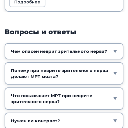
Подробнее
Вопросы и ответы
Чем опасен неврит зрительного нерва?
▼
Кроме снижения зрения, он часто бывает
первым проявлением рассеянного склероза.
Почему при неврите зрительного нерва
▼
делают МРТ мозга?
Поэтому важно обследовать не только глаз,
но и головной мозг.
Чтобы выявить очаги демиелинизации,
характерные для рассеянного склероза,
Что показывает МРТ при неврите
▼
зрительного нерва?
дебютом которого может быть неврит. Это
влияет на наблюдение и лечение.
Воспаление зрительного нерва и очаги в
головном мозге, характерные для
Нужен ли контраст?
▼
рассеянного склероза.